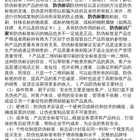
防伪标签的产品的价值。
防伪标识
防伪特征以及识别的方法是防伪
标签的灵魂，防伪是对那些以欺骗为目的且未经所有权人准许，而
进行仿制或复制的活动所采取的防止措施。
防伪标签
能粘贴、印
刷、转移在标的物表面、或标的物包装、或标的物附属物（如商品
挂牌、名片以及防伪证卡）上，具有防伪作用的标识。
防伪标识厂
家
有防伪标签标识的物品也并不一定就是正品。防伪标签是产品生
产商或者商标持有商为了区别于仿冒假冒自己产品而做的参照物，
和产品的质量本身没有关系。防伪标签能够证实该产品是这家企业
生产的或者运营销售的，产品质量本身则取决于该企业的生产管理
质量管理。 ？产品是二维码标签印刷的安全标签是指一种二维码。
这种防伪标识的存在，可以帮助客户检查所购产品的真伪。客户永
远是通过电话之前，发短信，也许在网上搜索，以验证所购产品的
真伪，而现在，只是一个二维码标签，可以处理所有的问题。防伪
标签的存在，提高产品的客户忠诚度，同时也促进了高附加值产品
的销售，促进企业获得更多的收入。 1.产品防伪标签主要特点：
（1）操作简单，易于识别：安全性主要是做给客户，让我们盖不冒
充伪劣产品。对客户来说，使用的安全标签，管理者不依赖，行业
或设立另一个象征性的费用就能鉴别产品真伪。
（2）硬拷贝：防伪技术应该是一个硬拷贝或模仿和技术的阈值，该
阈值装置的功能，让伪劣复制品冒充不可接受的。
（3）成本低：产品安全标签可以,,,根据业务需求和产品特点，打假
保的售后处理方案，帮助企业节约成本，为企业的售前安全。
（4）个性化制造防伪标签：标志设计封装在同一时间一个视觉亮点
提示安全，防伪包装标签有助于增添情趣和水平，完整的品牌传